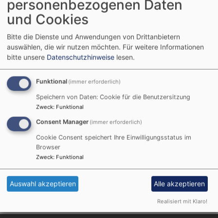
personenbezogenen Daten
Lebensstationen
und Cookies
Bitte die Dienste und Anwendungen von Drittanbietern
auswählen, die wir nutzen möchten.
Für weitere Informationen
bitte unsere
Datenschutzhinweise
lesen.
Wohin das Leben uns führt.
Gerne sind wir Ihre Ansprechpartner bei:
Funktional
(immer erforderlich)
Taufen
Speichern von Daten: Cookie für die Benutzersitzung
Konfirmation
Zweck
:
Funktional
Trauungen
Consent Manager
(immer erforderlich)
Beerdigungen...
Cookie Consent speichert Ihre Einwilligungsstatus im
Kontakt: Pfarrerin Tina Griffith
Browser
Tel. 08222 - 2590 oder
pfarramt.burgau@elkb.de
Zweck
:
Funktional
Auswahl akzeptieren
Alle akzeptieren
Realisiert mit Klaro!