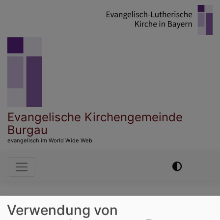
Direkt
zum
Inhalt
Evangelische Kirchengemeinde
Burgau
evangelisch im World Wide Web
Hauptnavigation
Startseite
Lebensstationen
Verwendung von