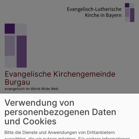
Direkt
zum
Inhalt
Evangelische Kirchengemeinde
Burgau
evangelisch im World Wide Web
Verwendung von
Hauptnavigation
personenbezogenen Daten
und Cookies
Bitte die Dienste und Anwendungen von Drittanbietern
auswählen, die wir nutzen möchten.
Für weitere Informationen