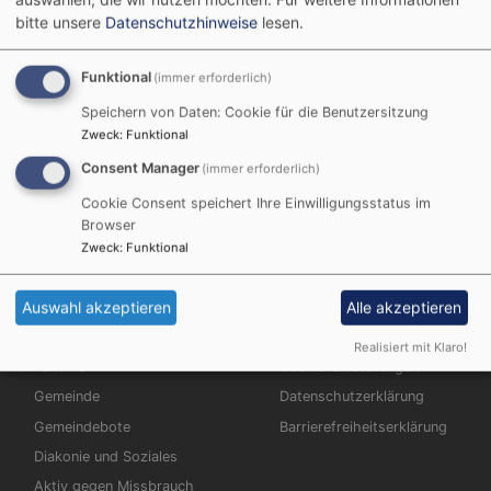
bitte unsere
Datenschutzhinweise
lesen.
Funktional
(immer erforderlich)
Speichern von Daten: Cookie für die Benutzersitzung
Startseite
Christuskirche
Zweck
:
Funktional
Consent Manager
(immer erforderlich)
Christuskirche
Cookie Consent speichert Ihre Einwilligungsstatus im
Browser
Zweck
:
Funktional
Hauptnavigation
Fußbereichsmenü
Auswahl akzeptieren
Alle akzeptieren
Startseite
Impressum
Wir für Sie
Kontakt
Realisiert mit Klaro!
Termine
Cookie-Einstellungen
Gemeinde
Datenschutzerklärung
Gemeindebote
Barrierefreiheitserklärung
Diakonie und Soziales
Aktiv gegen Missbrauch